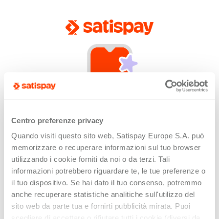
Centro preferenze privacy
Quando visiti questo sito web, Satispay Europe S.A. può
App not installed
memorizzare o recuperare informazioni sul tuo browser
Unfortunately this link can only be opened by
utilizzando i cookie forniti da noi o da terzi. Tali
devices with the Satispay app installed or updated.
informazioni potrebbero riguardare te, le tue preferenze o
il tuo dispositivo. Se hai dato il tuo consenso, potremmo
anche recuperare statistiche analitiche sull'utilizzo del
sito web da parte tua e fornirti pubblicità mirata. Puoi
scegliere di accettare o rifiutare tutti i cookie (diversi da