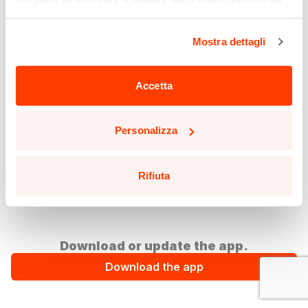
quelli necessari per il funzionamento di questo sito web)
cliccando sull'apposito pulsante qui sotto. Non è finita
Mostra dettagli
qui: puoi anche selezionare solo alcuni tipi di cookie e
confermare la selezione, cliccando sul pulsante
"Personalizza".
Accetta
Potrai aggiornare le tue preferenze in qualsiasi momento
cliccando sul pulsante in basso a sinistra in qualsiasi
Personalizza
pagina del sito.
Leggi la nostra
Cookie Policy
per saperne di più.
Rifiuta
Download or update the app.
Download the app