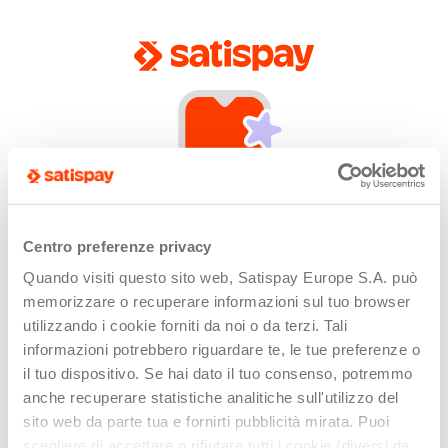
Centro preferenze privacy
Quando visiti questo sito web, Satispay Europe S.A. può
App not installed
memorizzare o recuperare informazioni sul tuo browser
Unfortunately this link can only be opened by
utilizzando i cookie forniti da noi o da terzi. Tali
devices with the Satispay app installed or updated.
informazioni potrebbero riguardare te, le tue preferenze o
il tuo dispositivo. Se hai dato il tuo consenso, potremmo
anche recuperare statistiche analitiche sull'utilizzo del
sito web da parte tua e fornirti pubblicità mirata. Puoi
scegliere di accettare o rifiutare tutti i cookie (diversi da