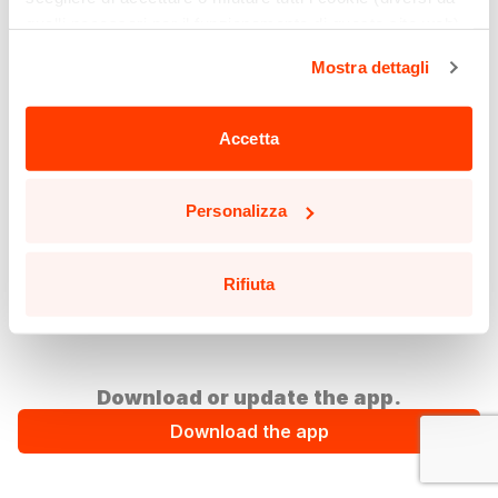
quelli necessari per il funzionamento di questo sito web)
cliccando sull'apposito pulsante qui sotto. Non è finita
Mostra dettagli
qui: puoi anche selezionare solo alcuni tipi di cookie e
confermare la selezione, cliccando sul pulsante
"Personalizza".
Accetta
Potrai aggiornare le tue preferenze in qualsiasi momento
cliccando sul pulsante in basso a sinistra in qualsiasi
Personalizza
pagina del sito.
Leggi la nostra
Cookie Policy
per saperne di più.
Rifiuta
Download or update the app.
Download the app