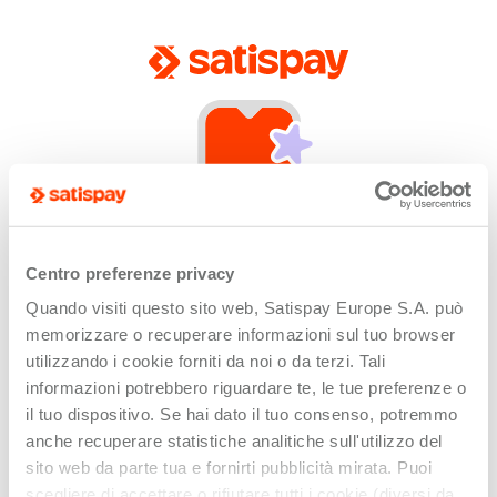
Centro preferenze privacy
Quando visiti questo sito web, Satispay Europe S.A. può
App not installed
memorizzare o recuperare informazioni sul tuo browser
Unfortunately this link can only be opened by
utilizzando i cookie forniti da noi o da terzi. Tali
devices with the Satispay app installed or updated.
informazioni potrebbero riguardare te, le tue preferenze o
il tuo dispositivo. Se hai dato il tuo consenso, potremmo
anche recuperare statistiche analitiche sull'utilizzo del
sito web da parte tua e fornirti pubblicità mirata. Puoi
scegliere di accettare o rifiutare tutti i cookie (diversi da