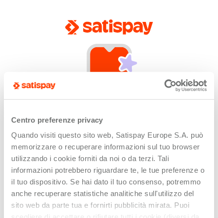
Centro preferenze privacy
Quando visiti questo sito web, Satispay Europe S.A. può
App not installed
memorizzare o recuperare informazioni sul tuo browser
Unfortunately this link can only be opened by
utilizzando i cookie forniti da noi o da terzi. Tali
devices with the Satispay app installed or updated.
informazioni potrebbero riguardare te, le tue preferenze o
il tuo dispositivo. Se hai dato il tuo consenso, potremmo
anche recuperare statistiche analitiche sull'utilizzo del
sito web da parte tua e fornirti pubblicità mirata. Puoi
scegliere di accettare o rifiutare tutti i cookie (diversi da