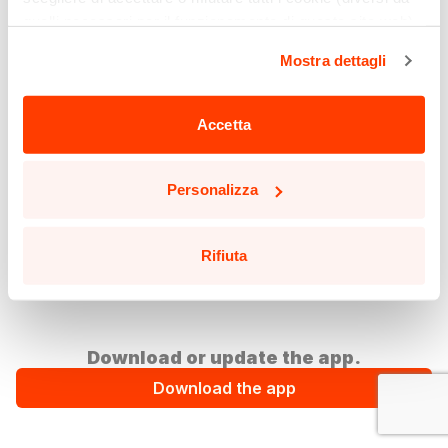
quelli necessari per il funzionamento di questo sito web)
cliccando sull'apposito pulsante qui sotto. Non è finita
Mostra dettagli
qui: puoi anche selezionare solo alcuni tipi di cookie e
confermare la selezione, cliccando sul pulsante
"Personalizza".
Accetta
Potrai aggiornare le tue preferenze in qualsiasi momento
cliccando sul pulsante in basso a sinistra in qualsiasi
Personalizza
pagina del sito.
Leggi la nostra
Cookie Policy
per saperne di più.
Rifiuta
Download or update the app.
Download the app