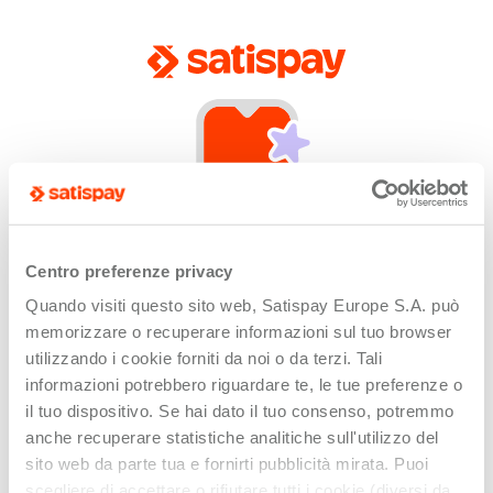
Centro preferenze privacy
Quando visiti questo sito web, Satispay Europe S.A. può
App not installed
memorizzare o recuperare informazioni sul tuo browser
Unfortunately this link can only be opened by
utilizzando i cookie forniti da noi o da terzi. Tali
devices with the Satispay app installed or updated.
informazioni potrebbero riguardare te, le tue preferenze o
il tuo dispositivo. Se hai dato il tuo consenso, potremmo
anche recuperare statistiche analitiche sull'utilizzo del
sito web da parte tua e fornirti pubblicità mirata. Puoi
scegliere di accettare o rifiutare tutti i cookie (diversi da