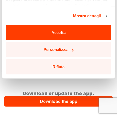
quelli necessari per il funzionamento di questo sito web)
cliccando sull'apposito pulsante qui sotto. Non è finita
Mostra dettagli
qui: puoi anche selezionare solo alcuni tipi di cookie e
confermare la selezione, cliccando sul pulsante
"Personalizza".
Accetta
Potrai aggiornare le tue preferenze in qualsiasi momento
cliccando sul pulsante in basso a sinistra in qualsiasi
Personalizza
pagina del sito.
Leggi la nostra
Cookie Policy
per saperne di più.
Rifiuta
Download or update the app.
Download the app