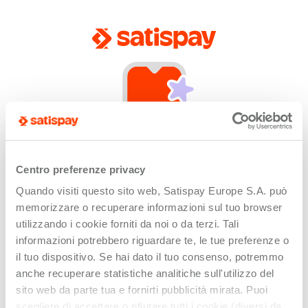
Centro preferenze privacy
Quando visiti questo sito web, Satispay Europe S.A. può
App not installed
memorizzare o recuperare informazioni sul tuo browser
Unfortunately this link can only be opened by
utilizzando i cookie forniti da noi o da terzi. Tali
devices with the Satispay app installed or updated.
informazioni potrebbero riguardare te, le tue preferenze o
il tuo dispositivo. Se hai dato il tuo consenso, potremmo
anche recuperare statistiche analitiche sull'utilizzo del
sito web da parte tua e fornirti pubblicità mirata. Puoi
scegliere di accettare o rifiutare tutti i cookie (diversi da