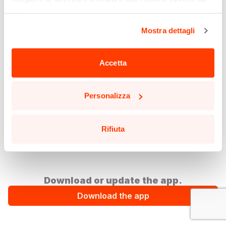
quelli necessari per il funzionamento di questo sito web)
cliccando sull'apposito pulsante qui sotto. Non è finita
Mostra dettagli
qui: puoi anche selezionare solo alcuni tipi di cookie e
confermare la selezione, cliccando sul pulsante
"Personalizza".
Accetta
Potrai aggiornare le tue preferenze in qualsiasi momento
cliccando sul pulsante in basso a sinistra in qualsiasi
Personalizza
pagina del sito.
Leggi la nostra
Cookie Policy
per saperne di più.
Rifiuta
Download or update the app.
Download the app