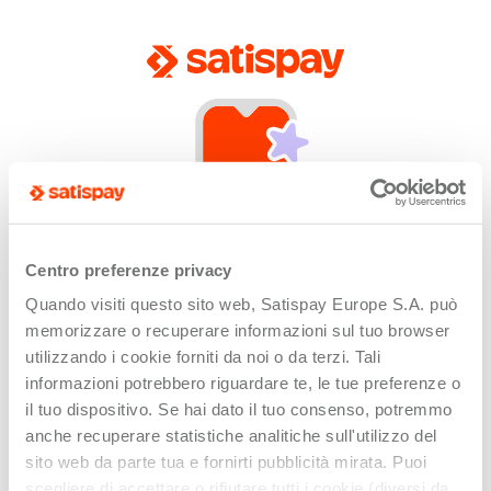
Centro preferenze privacy
Quando visiti questo sito web, Satispay Europe S.A. può
App not installed
memorizzare o recuperare informazioni sul tuo browser
Unfortunately this link can only be opened by
utilizzando i cookie forniti da noi o da terzi. Tali
devices with the Satispay app installed or updated.
informazioni potrebbero riguardare te, le tue preferenze o
il tuo dispositivo. Se hai dato il tuo consenso, potremmo
anche recuperare statistiche analitiche sull'utilizzo del
sito web da parte tua e fornirti pubblicità mirata. Puoi
scegliere di accettare o rifiutare tutti i cookie (diversi da