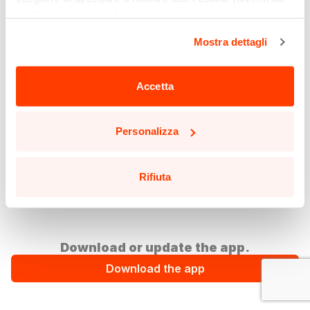
quelli necessari per il funzionamento di questo sito web)
cliccando sull'apposito pulsante qui sotto. Non è finita
Mostra dettagli
qui: puoi anche selezionare solo alcuni tipi di cookie e
confermare la selezione, cliccando sul pulsante
"Personalizza".
Accetta
Potrai aggiornare le tue preferenze in qualsiasi momento
cliccando sul pulsante in basso a sinistra in qualsiasi
Personalizza
pagina del sito.
Leggi la nostra
Cookie Policy
per saperne di più.
Rifiuta
Download or update the app.
Download the app