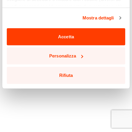
quelli necessari per il funzionamento di questo sito web)
cliccando sull'apposito pulsante qui sotto. Non è finita
Mostra dettagli
qui: puoi anche selezionare solo alcuni tipi di cookie e
confermare la selezione, cliccando sul pulsante
"Personalizza".
Accetta
Potrai aggiornare le tue preferenze in qualsiasi momento
cliccando sul pulsante in basso a sinistra in qualsiasi
Personalizza
pagina del sito.
Leggi la nostra
Cookie Policy
per saperne di più.
Rifiuta