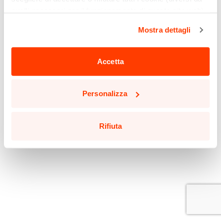
quelli necessari per il funzionamento di questo sito web)
cliccando sull'apposito pulsante qui sotto. Non è finita
Mostra dettagli
qui: puoi anche selezionare solo alcuni tipi di cookie e
confermare la selezione, cliccando sul pulsante
"Personalizza".
Accetta
Potrai aggiornare le tue preferenze in qualsiasi momento
cliccando sul pulsante in basso a sinistra in qualsiasi
Personalizza
pagina del sito.
Leggi la nostra
Cookie Policy
per saperne di più.
Rifiuta