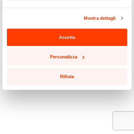
quelli necessari per il funzionamento di questo sito web)
cliccando sull'apposito pulsante qui sotto. Non è finita
Mostra dettagli
qui: puoi anche selezionare solo alcuni tipi di cookie e
confermare la selezione, cliccando sul pulsante
"Personalizza".
Accetta
Potrai aggiornare le tue preferenze in qualsiasi momento
cliccando sul pulsante in basso a sinistra in qualsiasi
Personalizza
pagina del sito.
Leggi la nostra
Cookie Policy
per saperne di più.
Rifiuta