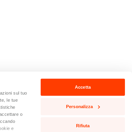
Accetta
zioni sul tuo
te, le tue
Personalizza
tistiche
 accettare o
liccando
Rifiuta
cookie e