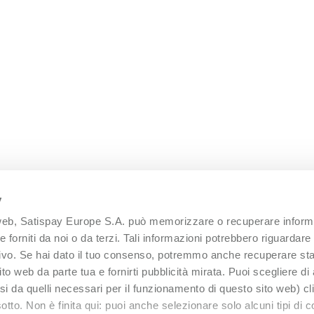
y
 web, Satispay Europe S.A. può memorizzare o recuperare informa
 forniti da noi o da terzi. Tali informazioni potrebbero riguardare 
itivo. Se hai dato il tuo consenso, potremmo anche recuperare sta
 sito web da parte tua e fornirti pubblicità mirata. Puoi scegliere di
versi da quelli necessari per il funzionamento di questo sito web) c
otto. Non è finita qui: puoi anche selezionare solo alcuni tipi di 