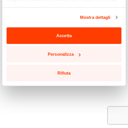
quelli necessari per il funzionamento di questo sito web)
cliccando sull'apposito pulsante qui sotto. Non è finita
Mostra dettagli
qui: puoi anche selezionare solo alcuni tipi di cookie e
confermare la selezione, cliccando sul pulsante
"Personalizza".
Accetta
Potrai aggiornare le tue preferenze in qualsiasi momento
cliccando sul pulsante in basso a sinistra in qualsiasi
Personalizza
pagina del sito.
Leggi la nostra
Cookie Policy
per saperne di più.
Rifiuta