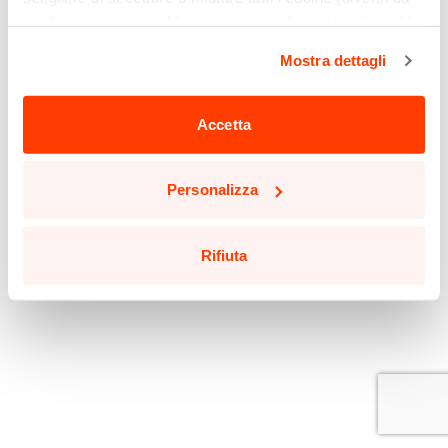
quelli necessari per il funzionamento di questo sito web)
cliccando sull'apposito pulsante qui sotto. Non è finita
Mostra dettagli
qui: puoi anche selezionare solo alcuni tipi di cookie e
confermare la selezione, cliccando sul pulsante
"Personalizza".
Accetta
Potrai aggiornare le tue preferenze in qualsiasi momento
cliccando sul pulsante in basso a sinistra in qualsiasi
Personalizza
pagina del sito.
Leggi la nostra
Cookie Policy
per saperne di più.
Rifiuta