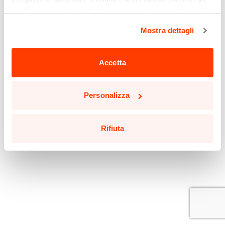
quelli necessari per il funzionamento di questo sito web)
cliccando sull'apposito pulsante qui sotto. Non è finita
Mostra dettagli
qui: puoi anche selezionare solo alcuni tipi di cookie e
confermare la selezione, cliccando sul pulsante
"Personalizza".
Accetta
Potrai aggiornare le tue preferenze in qualsiasi momento
cliccando sul pulsante in basso a sinistra in qualsiasi
Personalizza
pagina del sito.
Leggi la nostra
Cookie Policy
per saperne di più.
Rifiuta