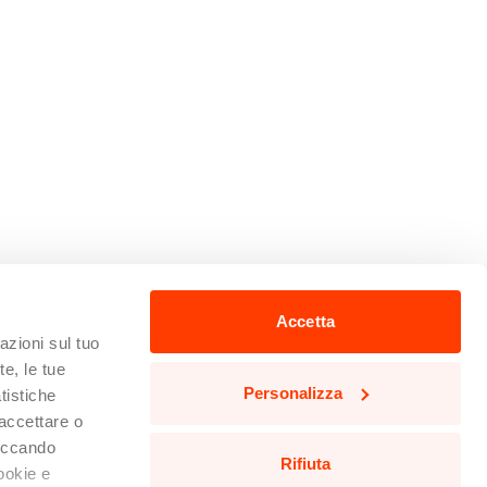
Accetta
zioni sul tuo
te, le tue
Personalizza
tistiche
 accettare o
liccando
Rifiuta
cookie e