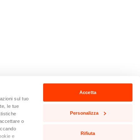
Accetta
zioni sul tuo
te, le tue
Personalizza
tistiche
 accettare o
liccando
Rifiuta
cookie e