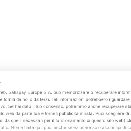
y
 web, Satispay Europe S.A. può memorizzare o recuperare informa
 forniti da noi o da terzi. Tali informazioni potrebbero riguardare 
itivo. Se hai dato il tuo consenso, potremmo anche recuperare sta
 sito web da parte tua e fornirti pubblicità mirata. Puoi scegliere di
versi da quelli necessari per il funzionamento di questo sito web) c
otto. Non è finita qui: puoi anche selezionare solo alcuni tipi di 